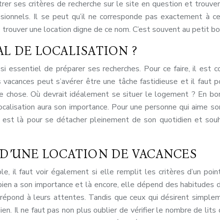
entrer ses critères de recherche sur le site en question et trou
ssionnels. Il se peut qu’il ne corresponde pas exactement à ce
e trouver une location digne de ce nom. C’est souvent au petit bo
L DE LOCALISATION ?
aussi essentiel de préparer ses recherches. Pour ce faire, il es
vacances peut s’avérer être une tâche fastidieuse et il faut pou
ne chose. Où devrait idéalement se situer le logement ? En bor
calisation aura son importance. Pour une personne qui aime sor
cier est là pour se détacher pleinement de son quotidien et so
 D’UNE LOCATION DE VACANCES
, il faut voir également si elle remplit les critères d’un poi
du bien a son importance et là encore, elle dépend des habitudes 
répond à leurs attentes. Tandis que ceux qui désirent simpleme
n. Il ne faut pas non plus oublier de vérifier le nombre de lits d