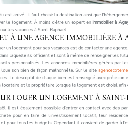
est arrivé : il faut choisir la destination ainsi que l’hébergeme
uver le logement. À moins d’être un expert en
immobilier à Aga
our les vacances à Saint-Raphaël.
ET À UNE AGENCE IMMOBILIÈRE À 
louer un logement pour ses vacances est de contacter une agence.
n dans laquelle ils officient et sont à même de renseigner les fu
seils personnalisés. Les annonces immobilières gérées par le
i loue son bien de façon malhonnête. Sur le site
agencecoteme
onces. Le descriptif de chaque bien est renseigné avec précisio
le locataire et le propriétaire lorsque le logement est choisi, afi
OUR LOUER UN LOGEMENT À SAINT-
l, il est également possible d’entrer en contact avec des part
heté pour en faire de l’investissement locatif, leur résidenc
t pour tous les budgets. Cependant, il convient de garder à l’e