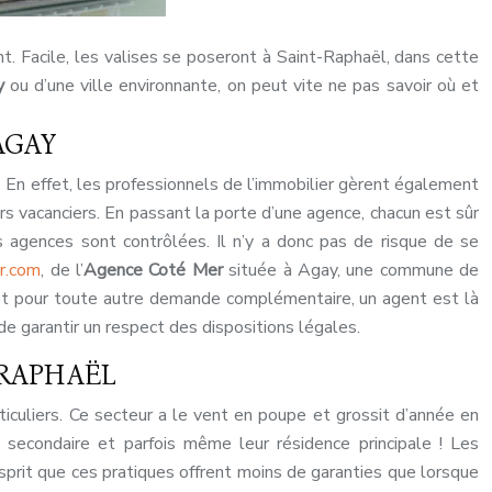
nt. Facile, les valises se poseront à Saint-Raphaël, dans cette
y
ou d’une ville environnante, on peut vite ne pas savoir où et
AGAY
 En effet, les professionnels de l’immobilier gèrent également
turs vacanciers. En passant la porte d’une agence, chacun est sûr
s agences sont contrôlées. Il n’y a donc pas de risque de se
r.com
, de l’
Agence Coté Mer
située à Agay, une commune de
n et pour toute autre demande complémentaire, un agent est là
n de garantir un respect des dispositions légales.
RAPHAËL
iculiers. Ce secteur a le vent en poupe et grossit d’année en
e secondaire et parfois même leur résidence principale ! Les
sprit que ces pratiques offrent moins de garanties que lorsque