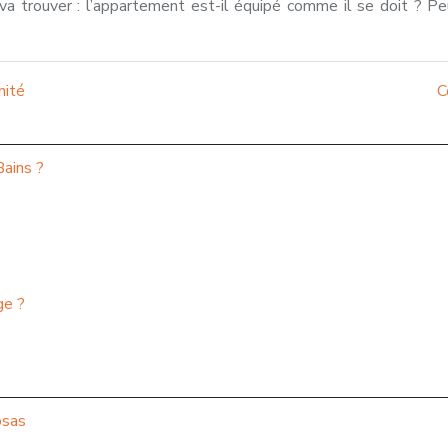
l va trouver : l’appartement est-il équipé comme il se doit ? 
nité
C
ains ?
ge ?
osas