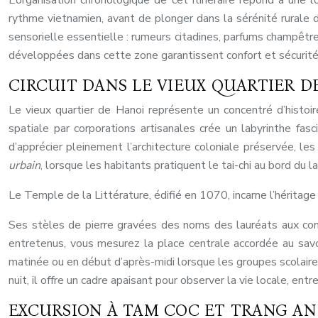
L’organisation chronologique de cet itinéraire répond à une
rythme vietnamien, avant de plonger dans la sérénité rurale 
sensorielle essentielle : rumeurs citadines, parfums champêt
développées dans cette zone garantissent confort et sécurité
CIRCUIT DANS LE VIEUX QUARTIER D
Le vieux quartier de Hanoi représente un concentré d’histoi
spatiale par corporations artisanales crée un labyrinthe f
d’apprécier pleinement l’architecture coloniale préservée, l
urbain
, lorsque les habitants pratiquent le tai-chi au bord du
Le Temple de la Littérature, édifié en 1070, incarne l’héritag
Ses stèles de pierre gravées des noms des lauréats aux con
entretenus, vous mesurez la place centrale accordée au savoi
matinée ou en début d’après-midi lorsque les groupes scolaires
nuit, il offre un cadre apaisant pour observer la vie locale, en
EXCURSION À TAM COC ET TRANG AN 