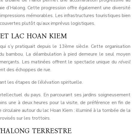
nce urbaine de Hanoi permet une acclimatation progressive au
aie d’Halong. Cette progression offre également une diversité
impressions mémorables. Les infrastructures touristiques bien
couvertes plutôt qu’aux imprévus logistiques.
 ET LAC HOAN KIEM
ui s’y pratiquait depuis le 13ème siècle. Cette organisation
ans du bambou. La déambulation à pied demeure le seul moyen
ommerçants. Les matinées offrent le spectacle unique du
réveil
nt des échoppes de rue.
t les étapes de l’élévation spirituelle.
tellectuel du pays. En parcourant ses jardins soigneusement
ins une à deux heures pour la visite, de préférence en fin de
circulaire autour du lac Hoan Kiem : illuminé à la tombée de la
rovisés sur les trottoirs.
D’HALONG TERRESTRE