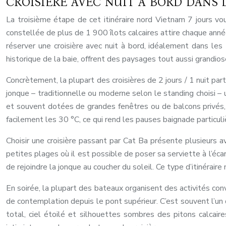
CROISIÈRE AVEC NUIT À BORD DANS L
La troisième étape de cet itinéraire nord Vietnam 7 jours v
constellée de plus de 1 900 îlots calcaires attire chaque année
réserver une croisière avec nuit à bord, idéalement dans l
historique de la baie, offrent des paysages tout aussi grandi
Concrètement, la plupart des croisières de 2 jours / 1 nuit pa
jonque – traditionnelle ou moderne selon le standing choisi –
et souvent dotées de grandes fenêtres ou de balcons privés
facilement les 30 °C, ce qui rend les pauses baignade particul
Choisir une croisière passant par Cat Ba présente plusieurs a
petites plages où il est possible de poser sa serviette à l’é
de rejoindre la jonque au coucher du soleil. Ce type d’itinérair
En soirée, la plupart des bateaux organisent des activités co
de contemplation depuis le pont supérieur. C’est souvent l’un 
total, ciel étoilé et silhouettes sombres des pitons calcair