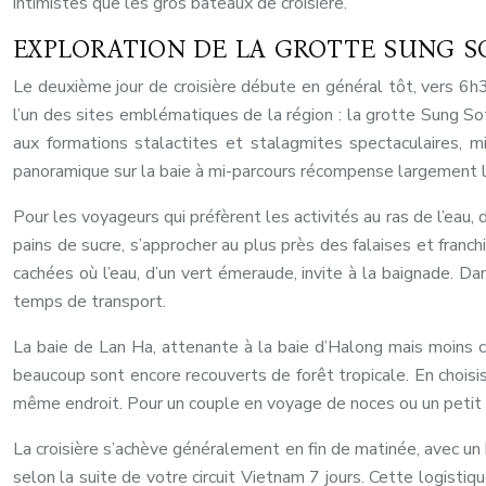
intimistes que les gros bateaux de croisière.
EXPLORATION DE LA GROTTE SUNG SO
Le deuxième jour de croisière débute en général tôt, vers 6h3
l’un des sites emblématiques de la région : la grotte Sung Sot
aux formations stalactites et stalagmites spectaculaires, mi
panoramique sur la baie à mi-parcours récompense largement 
Pour les voyageurs qui préfèrent les activités au ras de l’eau,
pains de sucre, s’approcher au plus près des falaises et franc
cachées où l’eau, d’un vert émeraude, invite à la baignade. D
temps de transport.
La baie de Lan Ha, attenante à la baie d’Halong mais moins c
beaucoup sont encore recouverts de forêt tropicale. En choisiss
même endroit. Pour un couple en voyage de noces ou un petit gr
La croisière s’achève généralement en fin de matinée, avec un b
selon la suite de votre circuit Vietnam 7 jours. Cette logist