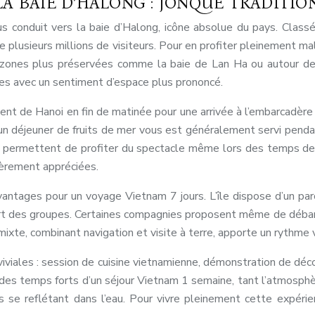
A BAIE D’HALONG : JONQUE TRADITION
ous conduit vers la baie d’Halong, icône absolue du pays. Cla
 plusieurs millions de visiteurs. Pour en profiter pleinement mal
es zones plus préservées comme la baie de Lan Ha ou autour de
oses avec un sentiment d’espace plus prononcé.
rtent de Hanoi en fin de matinée pour une arrivée à l’embarcadèr
 un déjeuner de fruits de mer vous est généralement servi penda
, permettent de profiter du spectacle même lors des temps d
ièrement appréciées.
vantages pour un voyage Vietnam 7 jours. L’île dispose d’un par
cart des groupes. Certaines compagnies proposent même de débarqu
e mixte, combinant navigation et visite à terre, apporte un rythme
nviviales : session de cuisine vietnamienne, démonstration de d
des temps forts d’un séjour Vietnam 1 semaine, tant l’atmosphère
es se reflétant dans l’eau. Pour vivre pleinement cette expérie