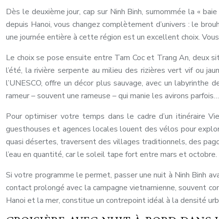
Dès le deuxième jour, cap sur Ninh Binh, surnommée la « baie 
depuis Hanoi, vous changez complètement d’univers : le brouha
une journée entière à cette région est un excellent choix. Vous 
Le choix se pose ensuite entre Tam Coc et Trang An, deux sit
l’été, la rivière serpente au milieu des rizières vert vif ou j
l’UNESCO, offre un décor plus sauvage, avec un labyrinthe de
rameur – souvent une rameuse – qui manie les avirons parfois… 
Pour optimiser votre temps dans le cadre d’un itinéraire Vi
guesthouses et agences locales louent des vélos pour explore
quasi désertes, traversent des villages traditionnels, des p
l’eau en quantité, car le soleil tape fort entre mars et octobre.
Si votre programme le permet, passer une nuit à Ninh Binh ava
contact prolongé avec la campagne vietnamienne, souvent cons
Hanoi et la mer, constitue un contrepoint idéal à la densité urb