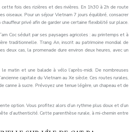
cette fois des rizières et des rivières. En 1h30 à 2h de route
s oiseaux. Pour un séjour Vietnam 7 jours équilibré, consacrer
hauffeur privé afin de garder une certaine flexibilité sur place.
Tam Coc séduit par ses paysages agricoles : au printemps et à
nière traditionnelle. Trang An, inscrit au patrimoine mondial de
 les deux cas, la promenade dure environ deux heures, avec un
ue le matin et une balade à vélo l’après-midi. De nombreuses
ncienne capitale du Vietnam au Xe siècle. Ces routes rurales,
de canne à sucre. Prévoyez une tenue légère, un chapeau et de
ente option. Vous profitez alors d’un rythme plus doux et d’un
te d’authenticité. Cette parenthèse rurale, à mi-chemin entre