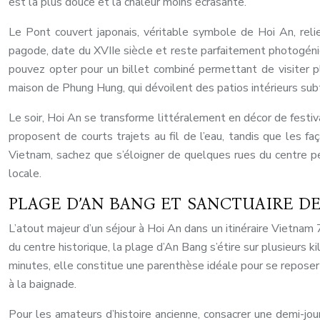
est la plus douce et la chaleur moins écrasante.
Le Pont couvert japonais, véritable symbole de Hoi An, reli
pagode, date du XVIIe siècle et reste parfaitement photogéniqu
pouvez opter pour un billet combiné permettant de visiter p
maison de Phung Hung, qui dévoilent des patios intérieurs su
Le soir, Hoi An se transforme littéralement en décor de festiv
proposent de courts trajets au fil de l’eau, tandis que les f
Vietnam, sachez que s’éloigner de quelques rues du centre pe
locale.
PLAGE D’AN BANG ET SANCTUAIRE D
L’atout majeur d’un séjour à Hoi An dans un itinéraire Vietnam 
du centre historique, la plage d’An Bang s’étire sur plusieurs 
minutes, elle constitue une parenthèse idéale pour se reposer
à la baignade.
Pour les amateurs d’histoire ancienne, consacrer une demi-j