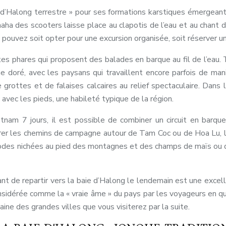
d’Halong terrestre » pour ses formations karstiques émergeant 
ha des scooters laisse place au clapotis de l’eau et au chant de
pouvez soit opter pour une excursion organisée, soit réserver un c
es phares qui proposent des balades en barque au fil de l’eau. 
aune doré, avec les paysans qui travaillent encore parfois de ma
 grottes et de falaises calcaires au relief spectaculaire. Dans
avec les pieds, une habileté typique de la région.
etnam 7 jours, il est possible de combiner un circuit en barq
r les chemins de campagne autour de Tam Coc ou de Hoa Lu, l’a
agodes nichées au pied des montagnes et des champs de maïs ou 
nt de repartir vers la baie d’Halong le lendemain est une excell
idérée comme la « vraie âme » du pays par les voyageurs en quê
aine des grandes villes que vous visiterez par la suite.