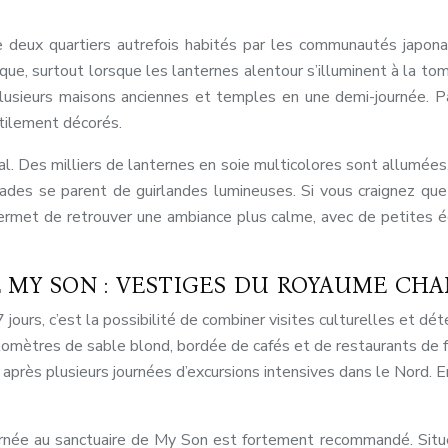
e deux quartiers autrefois habités par les communautés japonai
e, surtout lorsque les lanternes alentour s’illuminent à la tom
lusieurs maisons anciennes et temples en une demi-journée. P
btilement décorés.
al. Des milliers de lanternes en soie multicolores sont allumées
açades se parent de guirlandes lumineuses. Si vous craignez que
rmet de retrouver une ambiance plus calme, avec de petites éc
E MY SON : VESTIGES DU ROYAUME CH
7 jours, c’est la possibilité de combiner visites culturelles et
kilomètres de sable blond, bordée de cafés et de restaurants de 
 après plusieurs journées d’excursions intensives dans le Nord. 
ournée au sanctuaire de My Son est fortement recommandé. Situé