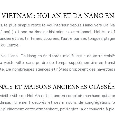
VIETNAM : HOI AN ET DA NANG EN 
s, le plus simple reste le vol intérieur depuis Hanoi vers Da N
s à août) et son patrimoine historique exceptionnel. Hoi An et
ncien et ses lanternes colorées, l’autre par ses longues plages 
s du Centre.
 vol Hanoi–Da Nang en fin d’après-midi à l’issue de votre croisi
 vieille ville, sans perdre de temps supplémentaire en transf
te. De nombreuses agences et hôtels proposent des navettes pa
PONAIS ET MAISONS ANCIENNES CLASSÉ
ieille ville de Hoi An est un ancien comptoir marchand qui a p
hinois richement décorés et ses maisons de congrégations tém
er pleinement cette atmosphère, privilégiez la découverte à pied