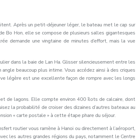
itent. Après un petit-déjeuner léger, le bateau met le cap sur
île de Bo Hon, elle se compose de plusieurs salles gigantesques
entrée demande une vingtaine de minutes d’effort, mais la vue
culier dans la baie de Lan Ha. Glisser silencieusement entre les
un angle beaucoup plus intime. Vous accédez ainsi à des criques
rtive légère est une excellente façon de rompre avec les longs
et de lagons. Elle compte environ 400 îlots de calcaire, dont
uisez la probabilité de croiser des dizaines d’autres bateaux au
nsion « carte postale » à cette étape phare du séjour.
ansfert routier vous ramène à Hanoi ou directement à l’aéroport,
g avec les autres grandes régions du pays, notamment le Centre