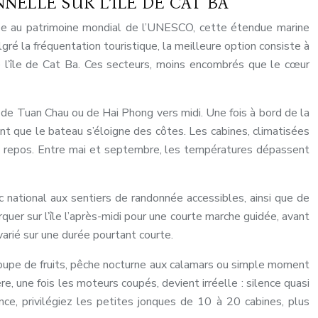
NELLE SUR L’ÎLE DE CAT BA
ssée au patrimoine mondial de l’UNESCO, cette étendue marine
gré la fréquentation touristique, la meilleure option consiste à
 l’île de Cat Ba. Ces secteurs, moins encombrés que le cœur
e de Tuan Chau ou de Hai Phong vers midi. Une fois à bord de la
nt que le bateau s’éloigne des côtes. Les cabines, climatisées
e repos. Entre mai et septembre, les températures dépassent
c national aux sentiers de randonnée accessibles, ainsi que de
er sur l’île l’après-midi pour une courte marche guidée, avant
 varié sur une durée pourtant courte.
écoupe de fruits, pêche nocturne aux calamars ou simple moment
, une fois les moteurs coupés, devient irréelle : silence quasi
nce, privilégiez les petites jonques de 10 à 20 cabines, plus