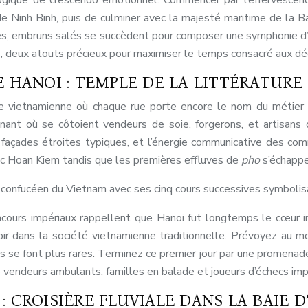
 logique de crescendo émotionnel. Commencer par l’effervesce
de Ninh Binh, puis de culminer avec la majesté maritime de la B
res, embruns salés se succèdent pour composer une symphonie d’
, deux atouts précieux pour maximiser le temps consacré aux dé
E HANOI : TEMPLE DE LA LITTÉRATURE
re vietnamienne où chaque rue porte encore le nom du métier q
ascinant où se côtoient vendeurs de soie, forgerons, et artis
es façades étroites typiques, et l’énergie communicative des c
 lac Hoan Kiem tandis que les premières effluves de
pho
s’échappe
e confucéen du Vietnam avec ses cinq cours successives symbolisan
cours impériaux rappellent que Hanoi fut longtemps le cœur in
r dans la société vietnamienne traditionnelle. Prévoyez au mo
 se font plus rares. Terminez ce premier jour par une promenade 
tre vendeurs ambulants, familles en balade et joueurs d’échecs imp
: CROISIÈRE FLUVIALE DANS LA BAIE 