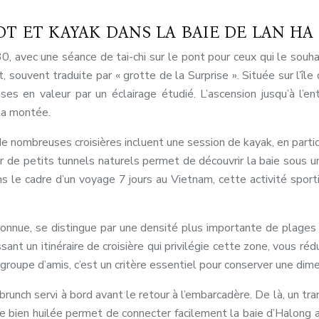
T ET KAYAK DANS LA BAIE DE LAN HA
0, avec une séance de tai-chi sur le pont pour ceux qui le souha
, souvent traduite par « grotte de la Surprise ». Située sur l’
ses en valeur par un éclairage étudié. L’ascension jusqu’à l’
la montée.
 de nombreuses croisières incluent une session de kayak, en parti
hir de petits tunnels naturels permet de découvrir la baie sous 
ans le cadre d’un voyage 7 jours au Vietnam, cette activité spo
onnue, se distingue par une densité plus importante de plages 
ant un itinéraire de croisière qui privilégie cette zone, vous réd
oupe d’amis, c’est un critère essentiel pour conserver une dime
runch servi à bord avant le retour à l’embarcadère. De là, un tr
ique bien huilée permet de connecter facilement la baie d’Halon