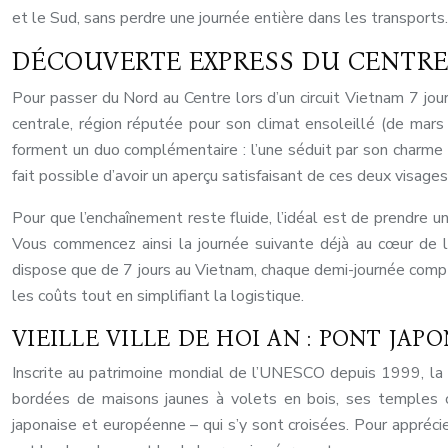
et le Sud, sans perdre une journée entière dans les transports.
DÉCOUVERTE EXPRESS DU CENTRE 
Pour passer du Nord au Centre lors d’un circuit Vietnam 7 jour
centrale, région réputée pour son climat ensoleillé (de mar
forment un duo complémentaire : l’une séduit par son charme a
fait possible d’avoir un aperçu satisfaisant de ces deux visage
Pour que l’enchaînement reste fluide, l’idéal est de prendre un
Vous commencez ainsi la journée suivante déjà au cœur de la
dispose que de 7 jours au Vietnam, chaque demi-journée comp
les coûts tout en simplifiant la logistique.
VIEILLE VILLE DE HOI AN : PONT JA
Inscrite au patrimoine mondial de l’UNESCO depuis 1999, la v
bordées de maisons jaunes à volets en bois, ses temples c
japonaise et européenne – qui s’y sont croisées. Pour appréci