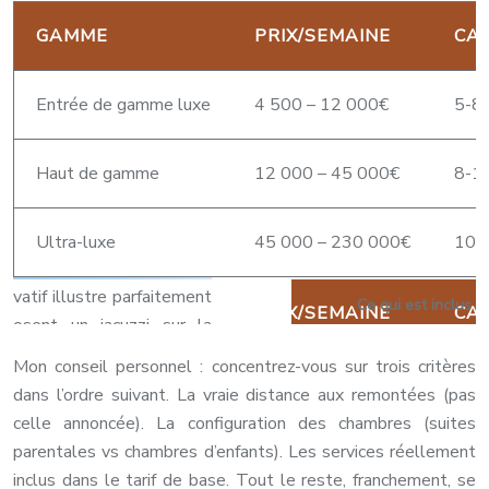
GAMME
PRIX/SEMAINE
CA
Entrée de gamme luxe
4 500 – 12 000€
5-8 
Haut de gamme
12 000 – 45 000€
8-12
Ultra-luxe
45 000 – 230 000€
10-1
Ce qui est inclus 
Mon conseil personnel : concentrez-vous sur trois critères
dans l’ordre suivant. La vraie distance aux remontées (pas
celle annoncée). La configuration des chambres (suites
parentales vs chambres d’enfants). Les services réellement
inclus dans le tarif de base. Tout le reste, franchement, se